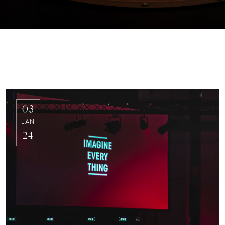
03
JAN
24